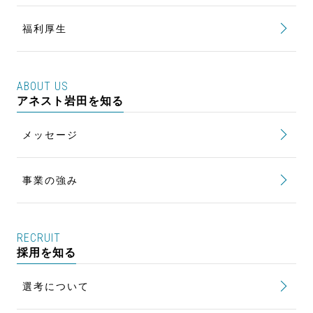
キャリア形成
トップ
女性活躍推進 To be a STAR
福利厚生
キャリアパス
行動計画
評価制度
Women Talk Session
ABOUT US
研修制度
アネスト岩田を知る
風土改革 NEXT STAGE
新入社員研修
健康を維持・増進する 健康経営
メッセージ
カートファクトリー研修
事業の強み
RECRUIT
採用を知る
選考について