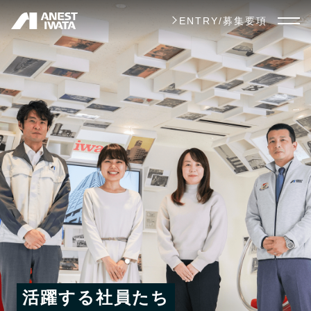
メ
ENTRY/募集要項
イ
ン
コ
ン
テ
ン
ツ
に
移
動
活躍する社員たち