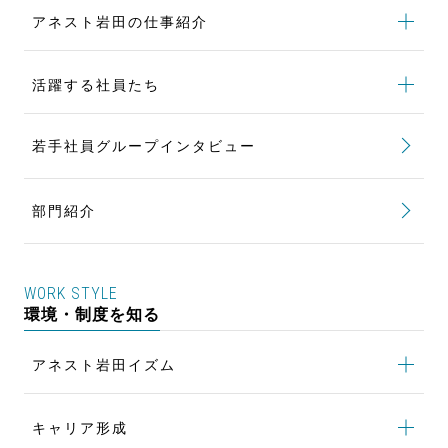
アネスト岩田の仕事紹介
アネスト岩田の仕事紹介
トップ
活躍する社員たち
製品開発の仕事
活躍する社員たち
トップ
購買の仕事
若手社員グループインタビュー
世界標準となる新たな製品を生み出す
設備設計の仕事
顧客のニーズに応える部品の設計開発
部門紹介
生産技術の仕事
世界一の低騒音を実現して社会貢献
品質保証の仕事
貿易実務で海外のお客様へ製品をお届け
WORK STYLE
製品の安定供給と生産性向上を追求
環境・制度を知る
品質問題の解決と未然防止でCSを向上
アネスト岩田イズム
ワンチームで最良の塗装設備を構築
アネスト岩田イズム
トップ
キャリア形成
若手による風土改革 NoVigo