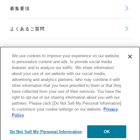
募集要項
よくあるご質問
インターンシップ
We use cookies to improve your experience on our website,
to personalize content and ads, to provide social media
コーポレートサイト
features and to analyze our traffic. We share information
about your use of our website with our social media,
advertising and analytics partners, who may combine it with
other information that you have provided to them or that they
have collected from your use of their services. You have the
right to opt-out of our sharing information about you with our
partners. Please click [Do Not Sell My Personal Information]
to customize your cookie settings on our website.
Privacy
Policy
サイトポリシー
個人情報保護方針
Do Not Sell My Personal Information
OK
©︎ ANEST IWATA Corporation.