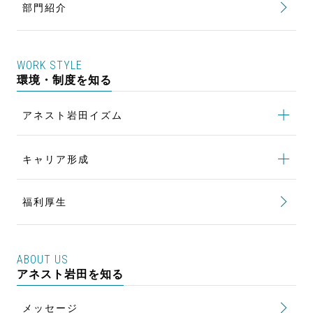
顧客のニーズに応える部品の設計開発
部門紹介
生産技術の仕事
世界一の低騒音を実現して社会貢献
品質保証の仕事
貿易実務で海外のお客様へ製品をお届け
WORK STYLE
製品の安定供給と生産性向上を追求
環境・制度を知る
品質問題の解決と未然防止でCSを向上
アネスト岩田イズム
ワンチームで最良の塗装設備を構築
アネスト岩田イズム
トップ
キャリア形成
若手による風土改革 NoVigo
キャリア形成
トップ
女性活躍推進 To be a STAR
福利厚生
キャリアパス
行動計画
評価制度
Women Talk Session
ABOUT US
研修制度
アネスト岩田を知る
風土改革 NEXT STAGE
新入社員研修
健康を維持・増進する 健康経営
メッセージ