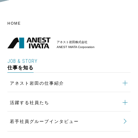
HOME
アネスト岩田株式会社
ANEST IWATA Corporation
JOB & STORY
仕事を知る
アネスト岩田の仕事紹介
アネスト岩田の仕事紹介
トップ
活躍する社員たち
製品開発の仕事
活躍する社員たち
トップ
購買の仕事
若手社員グループインタビュー
世界標準となる新たな製品を生み出す
設備設計の仕事