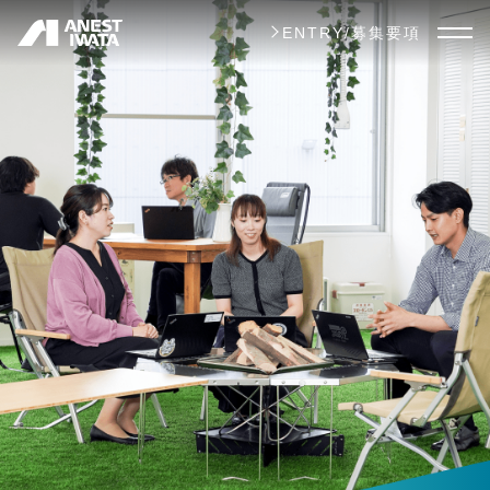
メ
ENTRY/募集要項
イ
ン
コ
ン
テ
ン
ツ
に
移
動