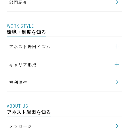
部門紹介
生産技術の仕事
世界一の低騒音を実現して社会貢献
品質保証の仕事
貿易実務で海外のお客様へ製品をお届け
WORK STYLE
製品の安定供給と生産性向上を追求
環境・制度を知る
品質問題の解決と未然防止でCSを向上
アネスト岩田イズム
ワンチームで最良の塗装設備を構築
アネスト岩田イズム
トップ
キャリア形成
若手による風土改革 NoVigo
キャリア形成
トップ
女性活躍推進 To be a STAR
福利厚生
キャリアパス
行動計画
評価制度
Women Talk Session
ABOUT US
研修制度
アネスト岩田を知る
風土改革 NEXT STAGE
新入社員研修
健康を維持・増進する 健康経営
メッセージ