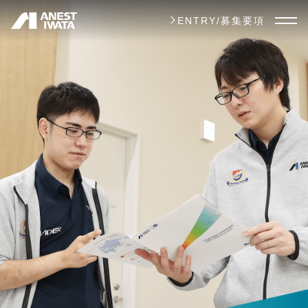
メ
ENTRY/募集要項
イ
ン
コ
ン
テ
ン
ツ
に
移
動