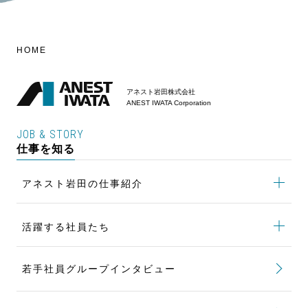
HOME
アネスト岩田株式会社
ANEST IWATA Corporation
JOB & STORY
仕事を知る
アネスト岩田の仕事紹介
アネスト岩田の仕事紹介
トップ
活躍する社員たち
製品開発の仕事
活躍する社員たち
トップ
購買の仕事
若手社員グループインタビュー
世界標準となる新たな製品を生み出す
設備設計の仕事
顧客のニーズに応える部品の設計開発