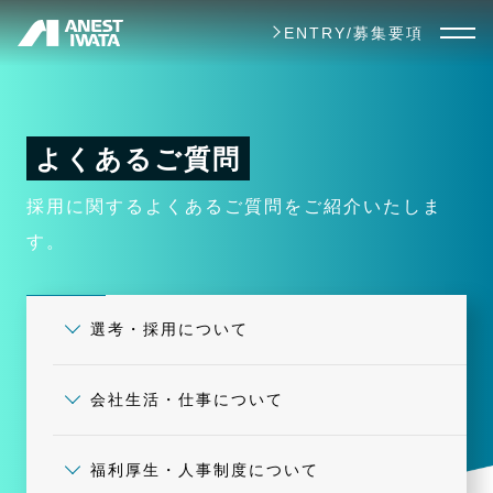
メ
ENTRY/募集要項
イ
ン
コ
よくあるご質問
ン
テ
採用に関するよくあるご質問をご紹介いたしま
ン
す。
ツ
に
選考・採用について
移
動
会社生活・仕事について
福利厚生・人事制度について