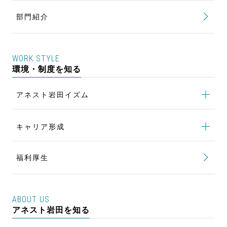
顧客のニーズに応える部品の設計開発
部門紹介
生産技術の仕事
世界一の低騒音を実現して社会貢献
品質保証の仕事
貿易実務で海外のお客様へ製品をお届け
WORK STYLE
製品の安定供給と生産性向上を追求
環境・制度を知る
品質問題の解決と未然防止でCSを向上
アネスト岩田イズム
ワンチームで最良の塗装設備を構築
アネスト岩田イズム
トップ
キャリア形成
若手による風土改革 NoVigo
キャリア形成
トップ
女性活躍推進 To be a STAR
福利厚生
キャリアパス
行動計画
評価制度
Women Talk Session
ABOUT US
研修制度
アネスト岩田を知る
風土改革 NEXT STAGE
新入社員研修