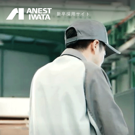
メ
新卒採用サイト
イ
ン
コ
ン
テ
ン
ツ
に
移
動