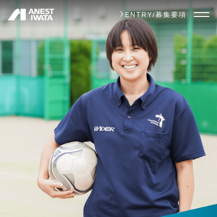
メ
ENTRY/募集要項
イ
ン
コ
ン
テ
ン
ツ
に
移
動