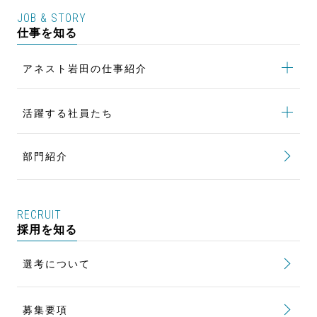
Women Talk Session
JOB & STORY
研修制度
仕事を知る
風土改革 NEXT STAGE
健康を維持・増進する 健康経営
アネスト岩田の仕事紹介
アネスト岩田の仕事紹介
トップ
活躍する社員たち
設備設計の仕事
活躍する社員たち
トップ
研究開発の仕事
部門紹介
自社開発の塗装設備で世界を豊かに
人事の仕事
圧縮機の新製品開発に新風を吹き込む
法務・知財の仕事
RECRUIT
新時代の働き方と企業風土を創造する
採用を知る
セールスエンジニアの仕事
法律の専門知識で会社発展の一翼を担う
情報システムの仕事
選考について
「誠心」のサービスでお客様を笑顔に
募集要項