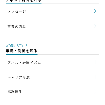
メッセージ
事業の強み
WORK STYLE
環境・制度を知る
アネスト岩田イズム
アネスト岩田イズム
トップ
キャリア形成
若手による風土改革 NoVigo
キャリア形成
トップ
女性活躍推進 To be a STAR
福利厚生
キャリアパス
行動計画
評価制度