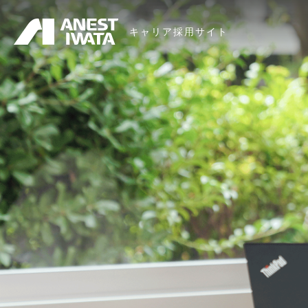
メ
キャリア採用サイト
イ
ン
コ
ン
テ
ン
ツ
に
移
動