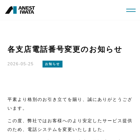
メ
イ
ン
コ
ン
各支店電話番号変更のお知らせ
テ
2026-05-25
ン
お知らせ
ツ
に
移
平素より格別のお引き立てを賜り、誠にありがとうござ
動
います。
この度、弊社ではお客様へのより安定したサービス提供
のため、電話システムを変更いたしました。