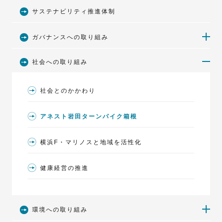
サステナビリティ推進体制
ガバナンスへの取り組み
社会への取り組み
安全保障輸出管理
社会とのかかわり
コーポレート・ガバナンス（企業統治）
アネスト岩田ターンパイク箱根
事業等のリスク
横浜F・マリノスと地域を活性化
対処すべき課題
健康経営の推進
環境への取り組み