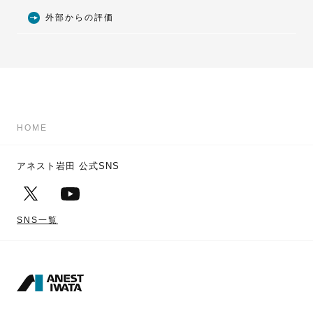
外部からの評価
環境に対する考え方
環境負荷を低減する製品・技術
食の安全を考えて
HOME
グリーン調達
アネスト岩田 公式SNS
SNS一覧